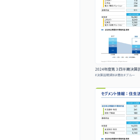
2024年度第３四半期決
#
決算説明資料
#
商社
#
ブルー