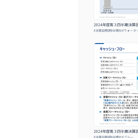
2024年度第３四半期決
#
決算説明資料
#
商社
#
ウォータ
2024年度第３四半期決
#
決算説明資料
#
商社
#
ブルー