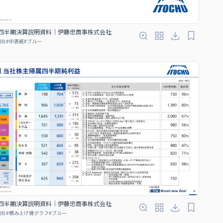
３四半期決算説明資料｜伊藤忠商事株式会社
商社
#
中表紙
#
ブルー
３四半期決算説明資料｜伊藤忠商事株式会社
商社
#
積み上げ棒グラフ
#
ブルー