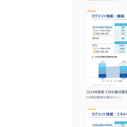
2024年度第３四半期決
#
決算説明資料
#
商社
#
ブルー