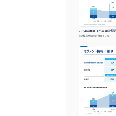
2024年度第３四半期決
#
決算説明資料
#
商社
#
ブルー