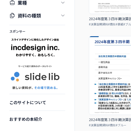
業種
資料の種類
2024年度第３四半期決
#
決算説明資料
#
商社
#
表紙
#
ブル
スポンサー
このサイトについて
おすすめの本紹介
2024年度第３四半期決
#
決算説明資料
#
商社
#
ブルー