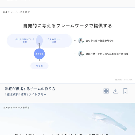
熱狂が伝播するチームの作り方
#
登壇資料
#
教育
#
ライトブルー