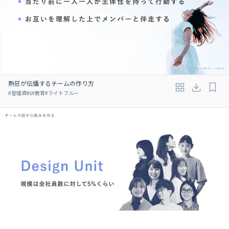
熱狂が伝播するチームの作り方
#
登壇資料
#
教育
#
ライトブルー