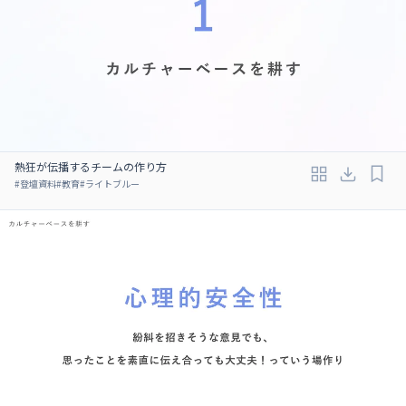
熱狂が伝播するチームの作り方
#
登壇資料
#
教育
#
ライトブルー