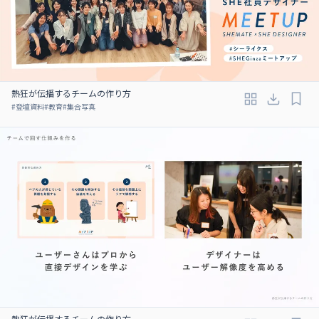
熱狂が伝播するチームの作り方
#
登壇資料
#
教育
#
集合写真
熱狂が伝播するチームの作り方