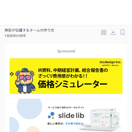
熱狂が伝播するチームの作り方
#
登壇資料
#
教育
Sponsored