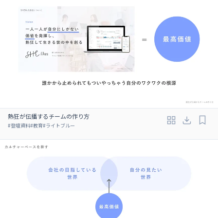
熱狂が伝播するチームの作り方
#
登壇資料
#
教育
#
ライトブルー