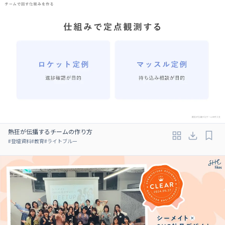
熱狂が伝播するチームの作り方
#
登壇資料
#
教育
#
ライトブルー