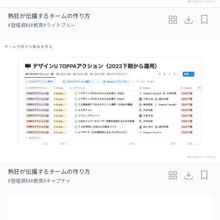
熱狂が伝播するチームの作り方
#
登壇資料
#
教育
#
ライトブルー
熱狂が伝播するチームの作り方
#
登壇資料
#
教育
#
キャプチャ