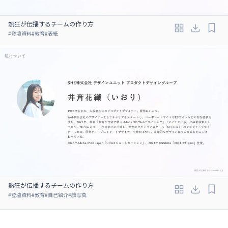
熱狂が伝播するチームの作り方
#
登壇資料
#
教育
#
表紙
熱狂が伝播するチームの作り方
#
登壇資料
#
教育
#
自己紹介
#
顔写真