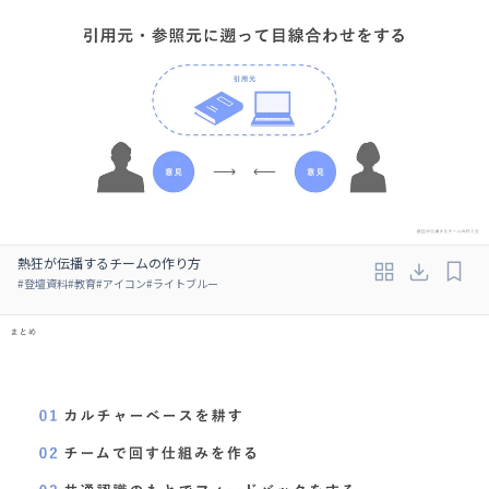
熱狂が伝播するチームの作り方
#
登壇資料
#
教育
#
アイコン
#
ライトブルー