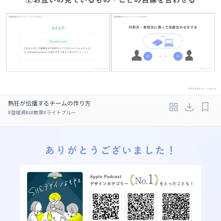
熱狂が伝播するチームの作り方
#
登壇資料
#
教育
#
ライトブルー