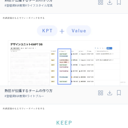
#
登壇資料
#
教育
#
ライフスタイル写真
熱狂が伝播するチームの作り方
#
登壇資料
#
教育
#
ライトブルー