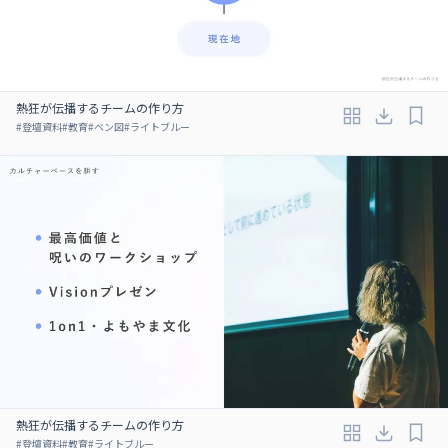
熱狂が伝播するチームの作り方
#
登壇資料
#
教育
#
ベン図
#
ライトブルー
熱狂が伝播するチームの作り方
#
登壇資料
#
教育
#
ライトブルー