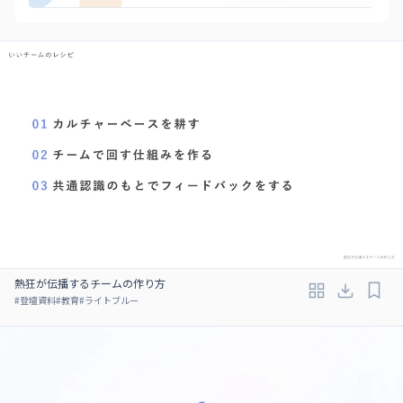
熱狂が伝播するチームの作り方
#
登壇資料
#
教育
#
ライトブルー