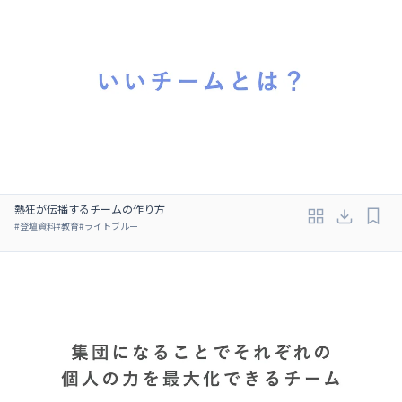
熱狂が伝播するチームの作り方
#
登壇資料
#
教育
#
ライトブルー