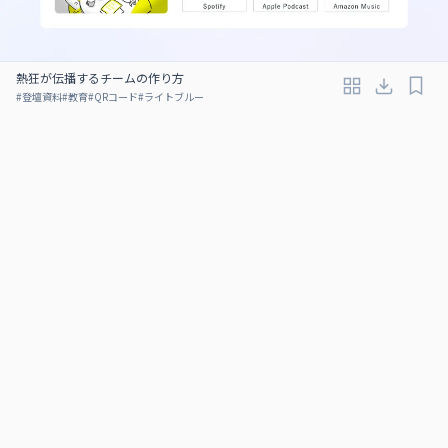
熱狂が伝播するチームの作り方
#
登壇資料
#
教育
#
QRコード
#
ライトブルー