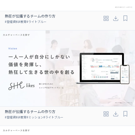
熱狂が伝播するチームの作り方
#
登壇資料
#
教育
#
ライトブルー
熱狂が伝播するチームの作り方
#
登壇資料
#
教育
#
ミッション
#
ライトブルー