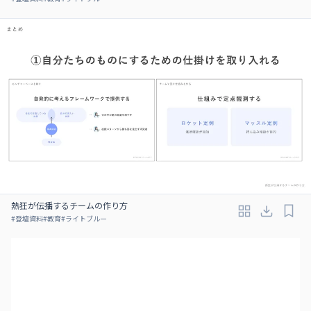
熱狂が伝播するチームの作り方
#
登壇資料
#
教育
#
ライトブルー