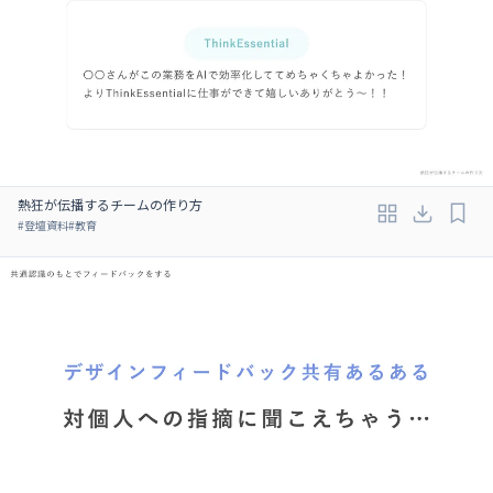
熱狂が伝播するチームの作り方
#
登壇資料
#
教育