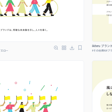
ikiteru ブラ
イエロー
#
その他資料
#
ブ