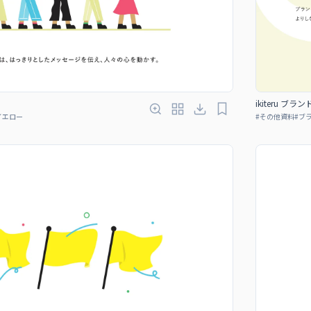
ikiteru ブラ
イエロー
#
その他資料
#
ブ