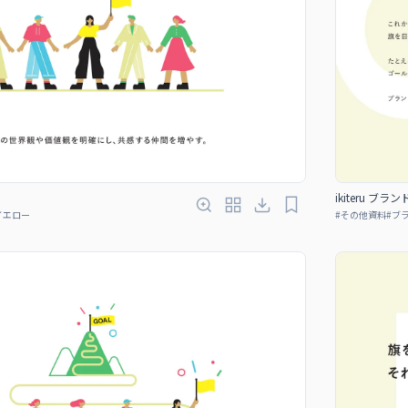
ikiteru ブラ
イエロー
#
その他資料
#
ブ