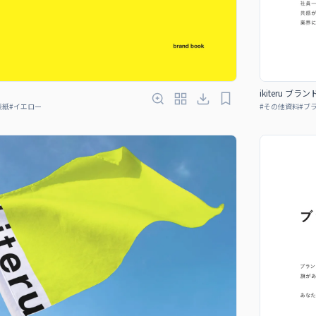
ikiteru ブラ
表紙
#
イエロー
#
その他資料
#
ブ