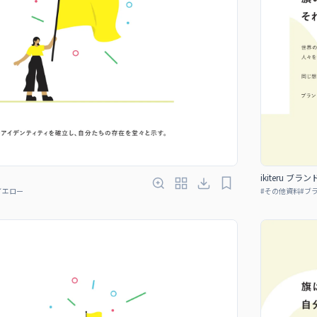
ikiteru ブラ
イエロー
#
その他資料
#
ブ