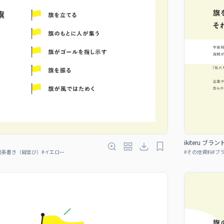
ikiteru ブラ
箇条書き（縦並び）
#
イエロー
#
その他資料
#
ブ