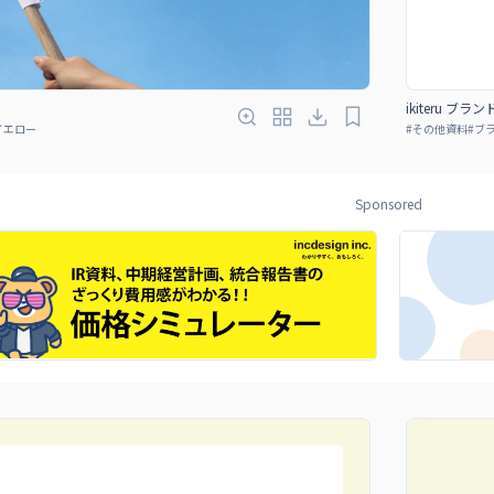
ikiteru ブラ
イエロー
#
その他資料
#
ブ
Sponsored