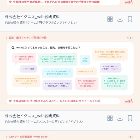
株式会社イグニス_with説明資料
#
会社紹介資料
#
ゲーム
#
円グラフ
#
ピンク
#
やさしい
株式会社イグニス_with説明資料
#
会社紹介資料
#
ゲーム
#
メンバーの声
#
ピンク
#
やさしい