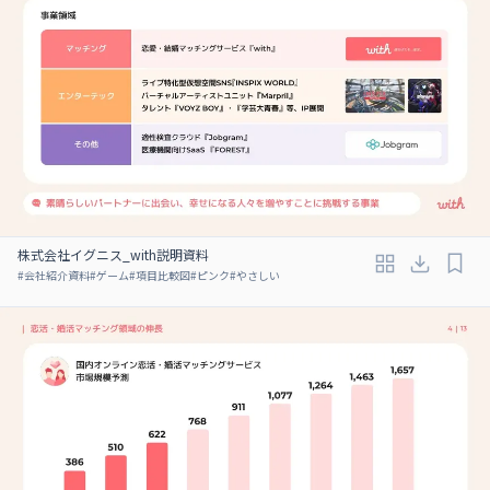
株式会社イグニス_with説明資料
#
会社紹介資料
#
ゲーム
#
項目比較図
#
ピンク
#
やさしい