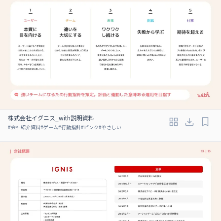
株式会社イグニス_with説明資料
#
会社紹介資料
#
ゲーム
#
行動指針
#
ピンク
#
やさしい