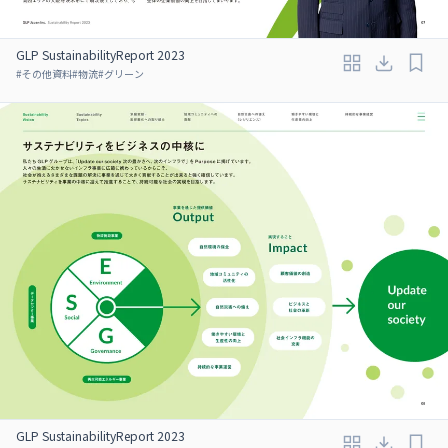
GLP SustainabilityReport 2023
#
その他資料
#
物流
#
グリーン
GLP SustainabilityReport 2023