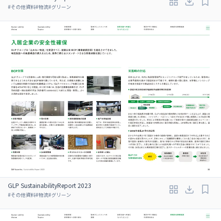
#
その他資料
#
物流
#
グリーン
GLP SustainabilityReport 2023
#
その他資料
#
物流
#
グリーン