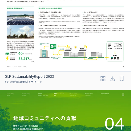
GLP SustainabilityReport 2023
#
その他資料
#
物流
#
グリーン