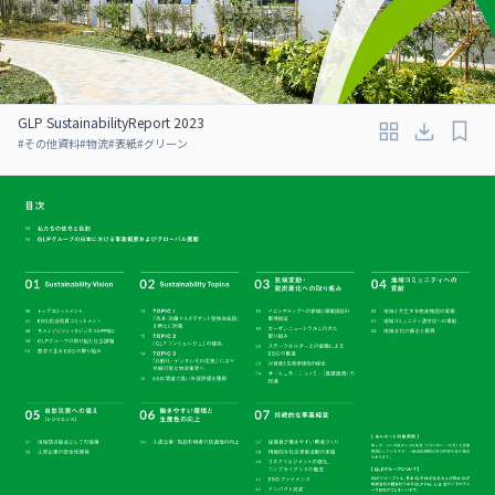
GLP SustainabilityReport 2023
#
その他資料
#
物流
#
表紙
#
グリーン