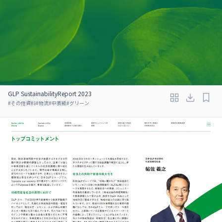
GLP SustainabilityReport 2023
#
その他資料
#
物流
#
中表紙
#
グリーン