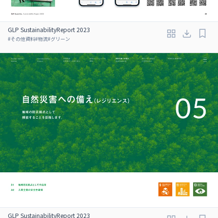
GLP SustainabilityReport 2023
#
その他資料
#
物流
#
グリーン
GLP SustainabilityReport 2023