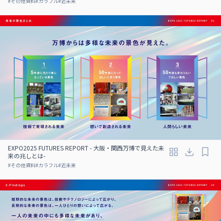
#
その他資料
#
カラフル
#
近未来
EXPO2025 FUTURES REPORT - 大阪・関西万博で見えた未
来の兆しとは-
#
その他資料
#
カラフル
#
近未来