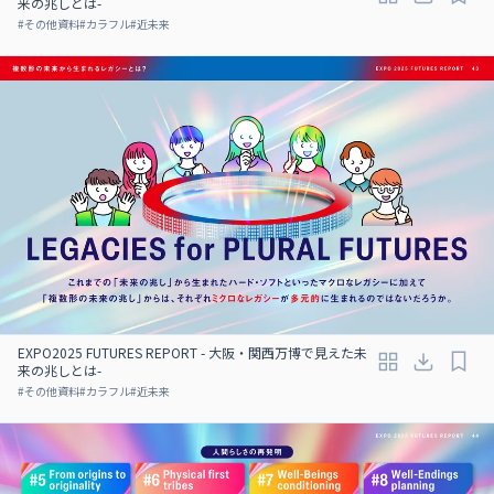
来の兆しとは-
#
その他資料
#
カラフル
#
近未来
EXPO2025 FUTURES REPORT - 大阪・関西万博で見えた未
来の兆しとは-
#
その他資料
#
カラフル
#
近未来