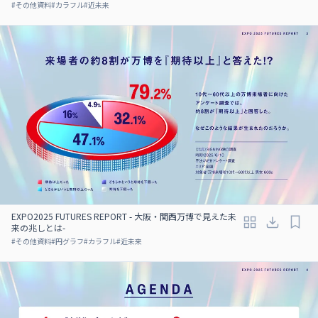
#
その他資料
#
カラフル
#
近未来
EXPO2025 FUTURES REPORT - 大阪・関西万博で見えた未
来の兆しとは-
#
その他資料
#
円グラフ
#
カラフル
#
近未来