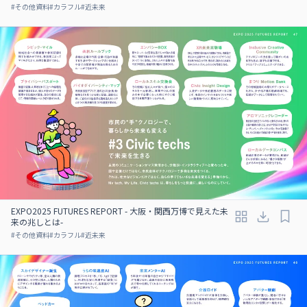
#
その他資料
#
カラフル
#
近未来
EXPO2025 FUTURES REPORT - 大阪・関西万博で見えた未
来の兆しとは-
#
その他資料
#
カラフル
#
近未来