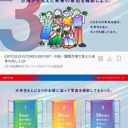
EXPO2025 FUTURES REPORT - 大阪・関西万博で見えた未
来の兆しとは-
#
その他資料
#
ドローイング
#
カラフル
#
近未来