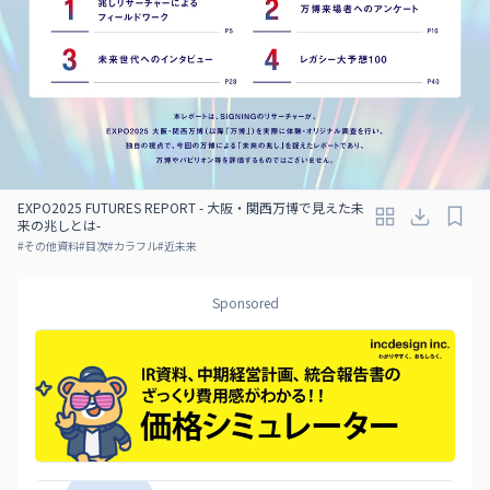
EXPO2025 FUTURES REPORT - 大阪・関西万博で見えた未
来の兆しとは-
#
その他資料
#
目次
#
カラフル
#
近未来
Sponsored