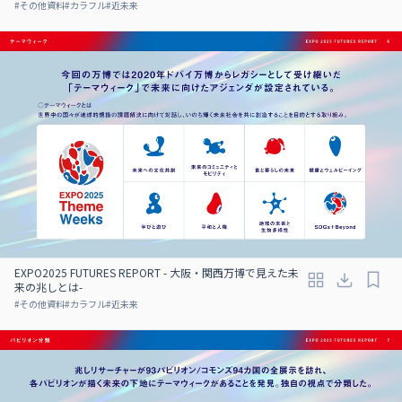
#
その他資料
#
カラフル
#
近未来
EXPO2025 FUTURES REPORT - 大阪・関西万博で見えた未
来の兆しとは-
#
その他資料
#
カラフル
#
近未来