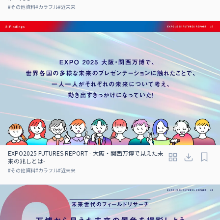
#
その他資料
#
カラフル
#
近未来
EXPO2025 FUTURES REPORT - 大阪・関西万博で見えた未
来の兆しとは-
#
その他資料
#
カラフル
#
近未来