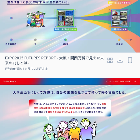
EXPO2025 FUTURES REPORT - 大阪・関西万博で見えた未
来の兆しとは-
#
その他資料
#
カラフル
#
近未来