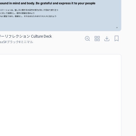
リフレクション Culture Deck
aaS
#
ブラック
#
ミニマル