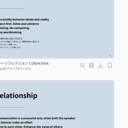
リフレクション Culture Deck
aaS
#
ブラック
#
ミニマル