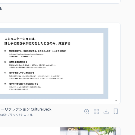
k
リフレクション Culture Deck
aaS
#
ブラック
#
ミニマル