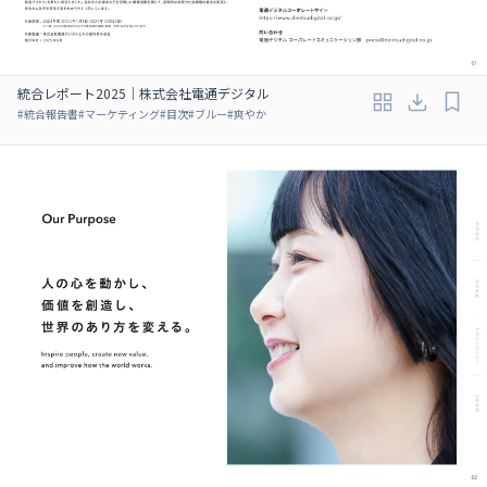
統合レポート2025｜株式会社電通デジタル
#
統合報告書
#
マーケティング
#
目次
#
ブルー
#
爽やか