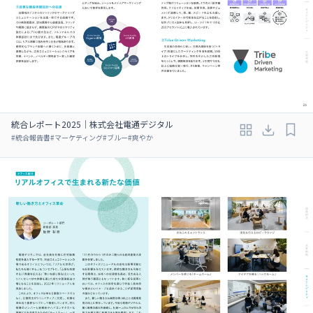
統合レポート2025｜株式会社電通デジタル
#
統合報告書
#
マーケティング
#
ブルー
#
爽やか