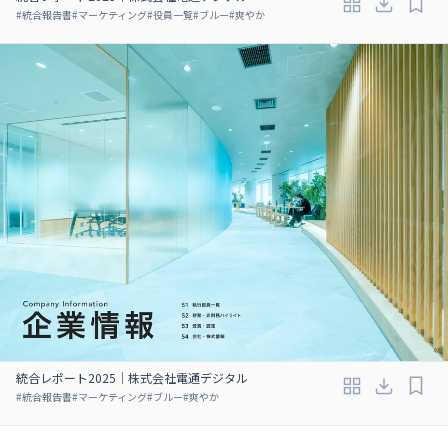
#
統合報告書
#
マーケティング
#
役員一覧
#
ブルー
#
爽やか
統合レポート2025｜株式会社電通デジタル
#
統合報告書
#
マーケティング
#
ブルー
#
爽やか