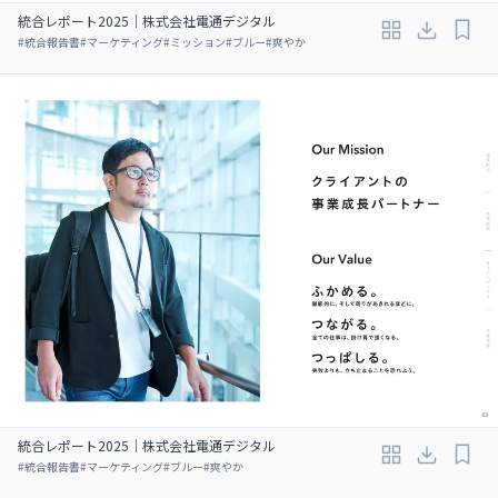
統合レポート2025｜株式会社電通デジタル
#
統合報告書
#
マーケティング
#
ミッション
#
ブルー
#
爽やか
統合レポート2025｜株式会社電通デジタル
#
統合報告書
#
マーケティング
#
ブルー
#
爽やか