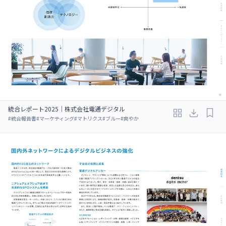
統合レポート2025｜株式会社電通デジタル
#
統合報告書
#
マーケティング
#
マトリクス
#
ブルー
#
爽やか