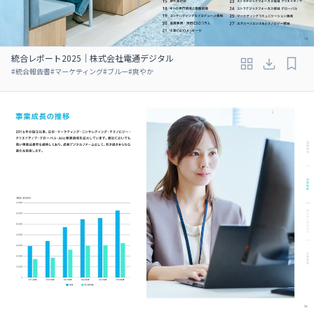
統合レポート2025｜株式会社電通デジタル
#
統合報告書
#
マーケティング
#
ブルー
#
爽やか