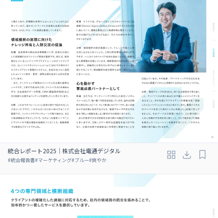
統合レポート2025｜株式会社電通デジタル
#
統合報告書
#
マーケティング
#
ブルー
#
爽やか