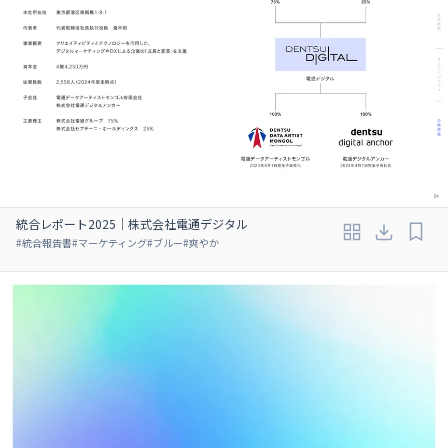
統合レポート2025｜株式会社電通デジタル
#
統合報告書
#
マーケティング
#
ブルー
#
爽やか