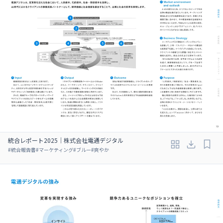
統合レポート2025｜株式会社電通デジタル
#
統合報告書
#
マーケティング
#
ブルー
#
爽やか