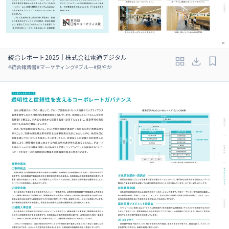
統合レポート2025｜株式会社電通デジタル
#
統合報告書
#
マーケティング
#
ブルー
#
爽やか