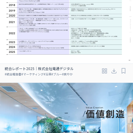
統合レポート2025｜株式会社電通デジタル
#
統合報告書
#
マーケティング
#
沿革
#
ブルー
#
爽やか