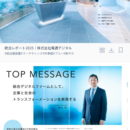
統合レポート2025｜株式会社電通デジタル
#
統合報告書
#
マーケティング
#
中表紙
#
ブルー
#
爽やか