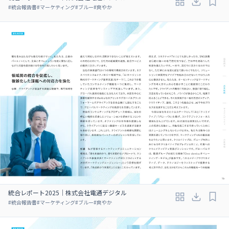
#
統合報告書
#
マーケティング
#
ブルー
#
爽やか
統合レポート2025｜株式会社電通デジタル
#
統合報告書
#
マーケティング
#
ブルー
#
爽やか