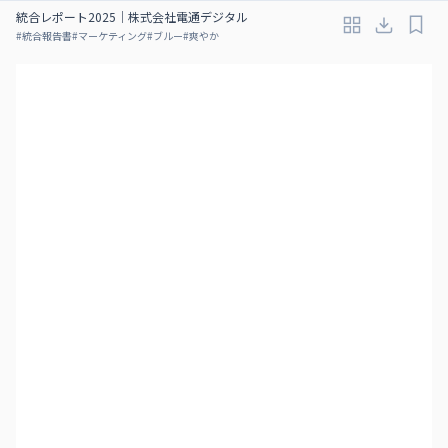
統合レポート2025｜株式会社電通デジタル
#
統合報告書
#
マーケティング
#
ブルー
#
爽やか