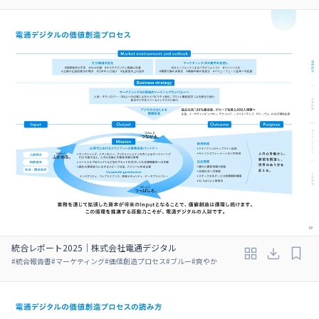
統合レポート2025｜株式会社電通デジタル
#
統合報告書
#
マーケティング
#
価値創造プロセス
#
ブルー
#
爽やか