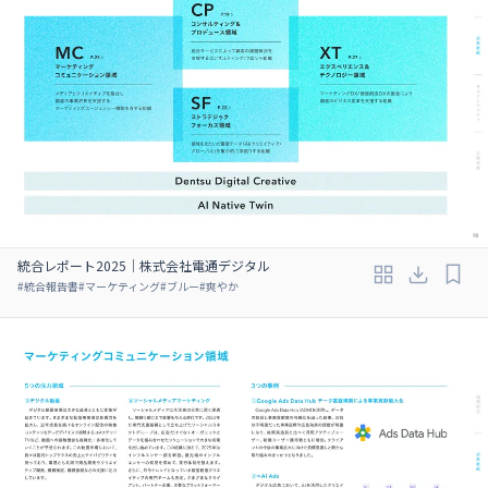
統合レポート2025｜株式会社電通デジタル
#
統合報告書
#
マーケティング
#
ブルー
#
爽やか