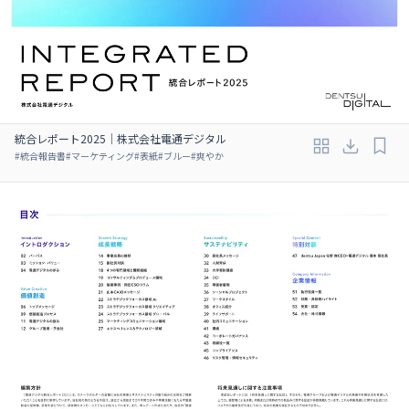
統合レポート2025｜株式会社電通デジタル
#
統合報告書
#
マーケティング
#
表紙
#
ブルー
#
爽やか