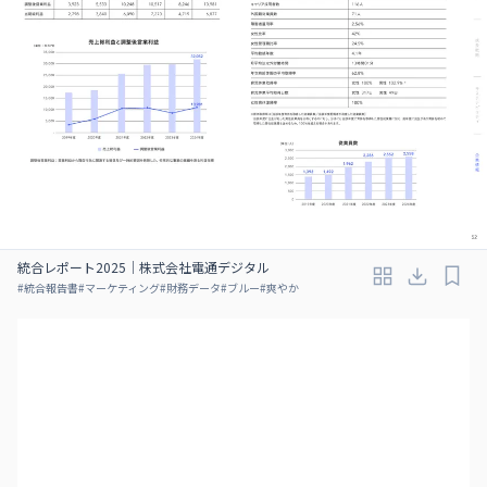
統合レポート2025｜株式会社電通デジタル
#
統合報告書
#
マーケティング
#
財務データ
#
ブルー
#
爽やか