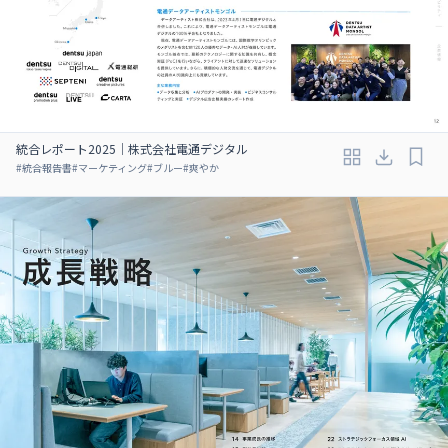
統合レポート2025｜株式会社電通デジタル
#
統合報告書
#
マーケティング
#
ブルー
#
爽やか