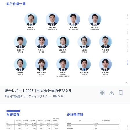
統合レポート2025｜株式会社電通デジタル
#
統合報告書
#
マーケティング
#
ブルー
#
爽やか