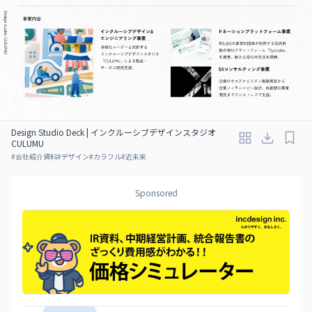
Design Studio Deck | インクルーシブデザインスタジオ
CULUMU
#
会社紹介資料
#
デザイン
#
カラフル
#
近未来
Sponsored