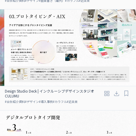
#
会社紹介資料
#
デザイン
#
箇条書き（羅列）
#
カラフル
#
近未来
Design Studio Deck | インクルーシブデザインスタジオ
CULUMU
#
会社紹介資料
#
デザイン
#
導入事例
#
カラフル
#
近未来