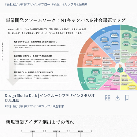
#
会社紹介資料
#
デザイン
#
フロー（横型）
#
カラフル
#
近未来
Design Studio Deck | インクルーシブデザインスタジオ
CULUMU
#
会社紹介資料
#
デザイン
#
カラフル
#
近未来