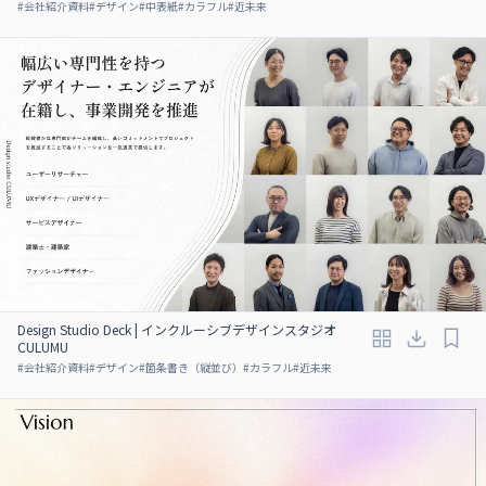
#
会社紹介資料
#
デザイン
#
中表紙
#
カラフル
#
近未来
Design Studio Deck | インクルーシブデザインスタジオ
CULUMU
#
会社紹介資料
#
デザイン
#
箇条書き（縦並び）
#
カラフル
#
近未来