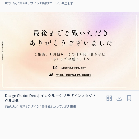
#
会社紹介資料
#
デザイン
#
実績
#
カラフル
#
近未来
Design Studio Deck | インクルーシブデザインスタジオ
CULUMU
#
会社紹介資料
#
デザイン
#
裏表紙
#
カラフル
#
近未来