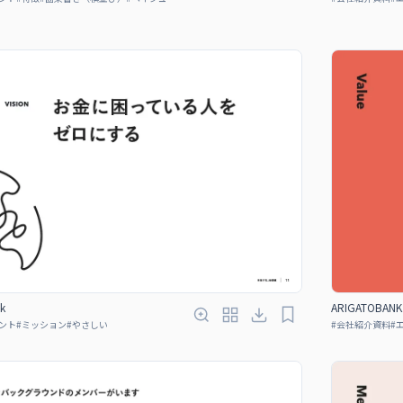
k
ARIGATOBANK 
ント
#
ミッション
#
やさしい
#
会社紹介資料
#