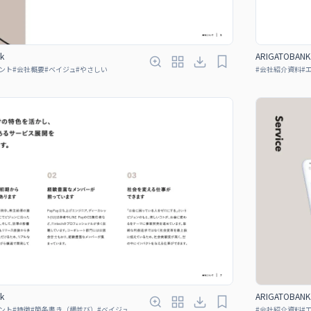
k
ARIGATOBANK 
ント
#
会社概要
#
ベイジュ
#
やさしい
#
会社紹介資料
#
k
ARIGATOBANK 
ント
#
特徴
#
箇条書き（横並び）
#
ベイジュ
#
会社紹介資料
#