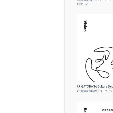
#
やさしい
ARIGATOBANK Culture Dec
#
会社紹介資料
#
エンターテイメ