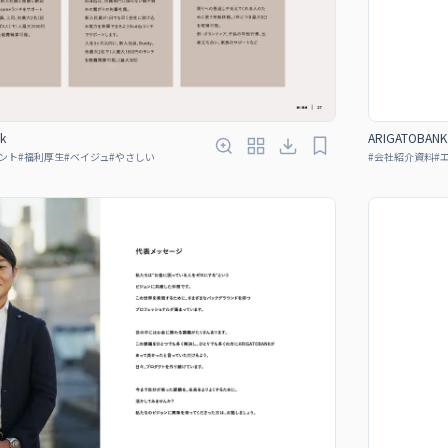
k
ARIGATOBANK 
ント
#
福利厚生
#
ベイジュ
#
やさしい
#
会社紹介資料
#