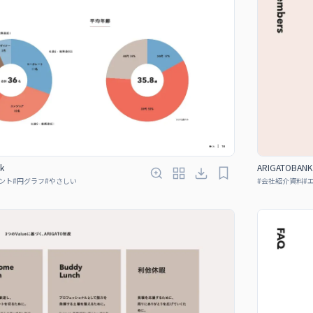
k
ARIGATOBANK 
ント
#
円グラフ
#
やさしい
#
会社紹介資料
#