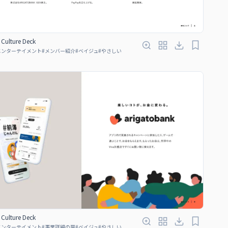
Culture Deck
エンターテイメント
#
メンバー紹介
#
ベイジュ
#
やさしい
Culture Deck
エンターテイメント
#
事業詳細の扉
#
ベイジュ
#
やさしい