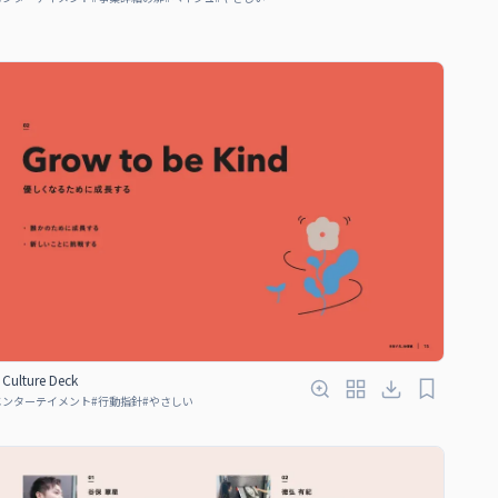
Culture Deck
エンターテイメント
#
行動指針
#
やさしい