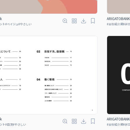
k
ARIGATOBANK 
ント
#
ベイジュ
#
やさしい
#
会社紹介資料
#
k
ARIGATOBANK 
ント
#
目次
#
やさしい
#
会社紹介資料
#