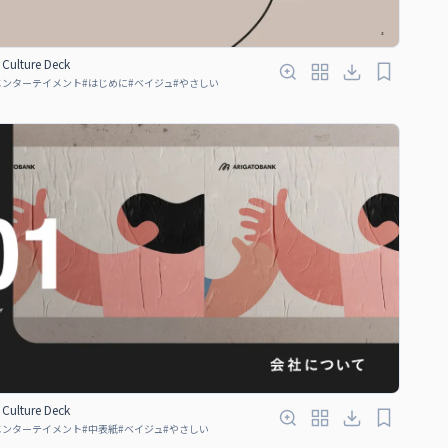
Culture Deck
エンターテイメント
#
はじめに
#
ベイジュ
#
やさしい
Culture Deck
エンターテイメント
#
中表紙
#
ベイジュ
#
やさしい