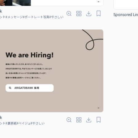
k
Sponsored Lin
ント
#
メッセージ
#
ポートレート写真
#
やさしい
k
ント
#
裏表紙
#
ベイジュ
#
やさしい