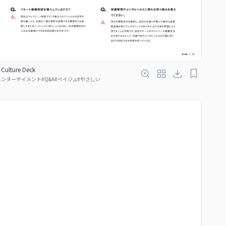
Culture Deck
エンターテイメント
#
Q&A
#
ベイジュ
#
やさしい