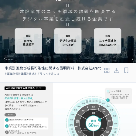
事業計画及び成長可能性に関する説明資料｜株式会社Arent
#
事業計画
#
建築
#
数式
#
ブラック
#
近未来