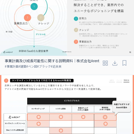
事業計画及び成長可能性に関する説明資料｜株式会社Arent
#
事業計画
#
建築
#
ベン図
#
ブラック
#
近未来