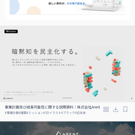
事業計画及び成長可能性に関する説明資料｜株式会社Arent
#
事業計画
#
建築
#
ミッション
#
3Dイラスト
#
ブラック
#
近未来