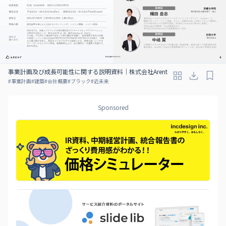
事業計画及び成長可能性に関する説明資料｜株式会社Arent
#
事業計画
#
建築
#
会社概要
#
ブラック
#
近未来
Sponsored