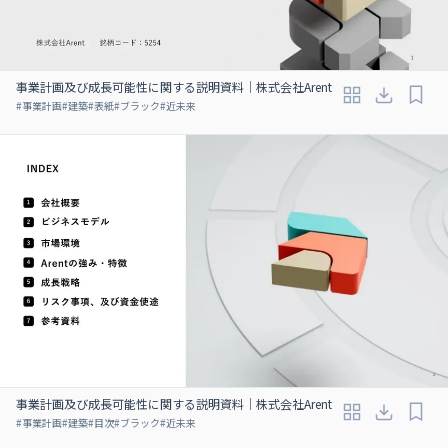
事業計画及び成長可能性に関する説明資料｜株式会社Arent
#
事業計画
#
建築
#
表紙
#
ブラック
#
近未来
事業計画及び成長可能性に関する説明資料｜株式会社Arent
#
事業計画
#
建築
#
目次
#
ブラック
#
近未来