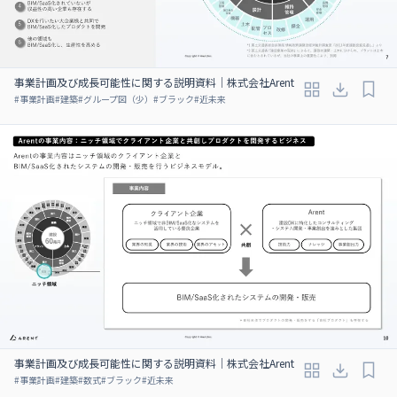
事業計画及び成長可能性に関する説明資料｜株式会社Arent
#
事業計画
#
建築
#
グループ図（少）
#
ブラック
#
近未来
事業計画及び成長可能性に関する説明資料｜株式会社Arent
#
事業計画
#
建築
#
数式
#
ブラック
#
近未来