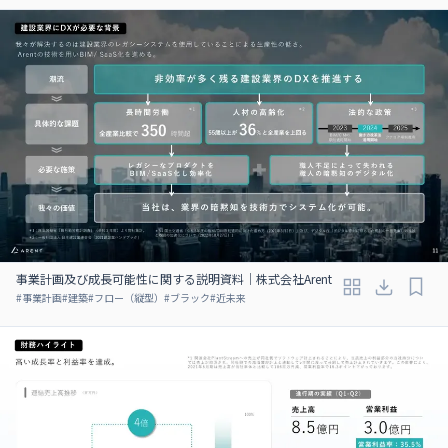
事業計画及び成長可能性に関する説明資料｜株式会社Arent
#
事業計画
#
建築
#
フロー（縦型）
#
ブラック
#
近未来