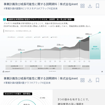
事業計画及び成長可能性に関する説明資料｜株式会社Arent
#
事業計画
#
建築
#
ビジネスモデル
#
ブラック
#
近未来
事業計画及び成長可能性に関する説明資料｜株式会社Arent
#
事業計画
#
建築
#
面グラフ
#
ブラック
#
近未来