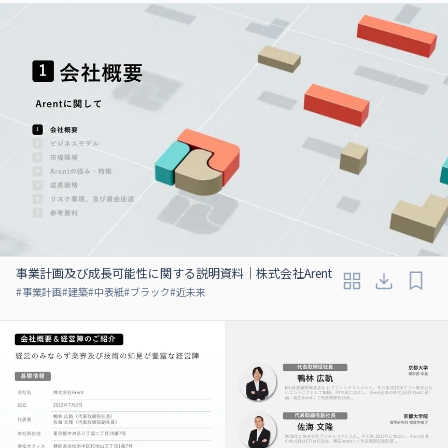
事業計画及び成長可能性に関する説明資料｜株式会社Arent
#
事業計画
#
建築
#
中表紙
#
ブラック
#
近未来