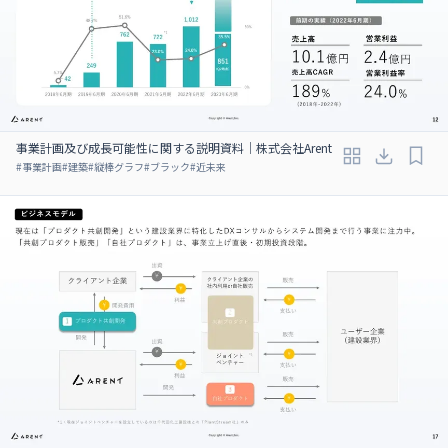
事業計画及び成長可能性に関する説明資料｜株式会社Arent
#
事業計画
#
建築
#
縦棒グラフ
#
ブラック
#
近未来