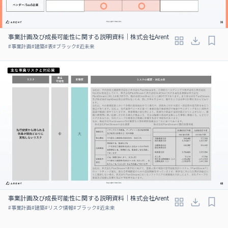
事業計画及び成長可能性に関する説明資料｜株式会社Arent
#
事業計画
#
建築
#
表
#
ブラック
#
近未来
事業計画及び成長可能性に関する説明資料｜株式会社Arent
#
事業計画
#
建築
#
リスク情報
#
ブラック
#
近未来