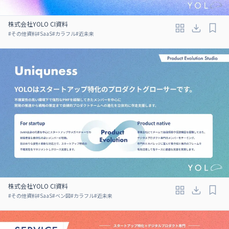
株式会社YOLO CI資料
#
その他資料
#
SaaS
#
カラフル
#
近未来
株式会社YOLO CI資料
#
その他資料
#
SaaS
#
ベン図
#
カラフル
#
近未来