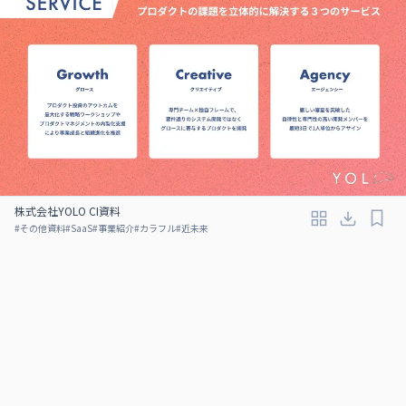
株式会社YOLO CI資料
#
その他資料
#
SaaS
#
事業紹介
#
カラフル
#
近未来