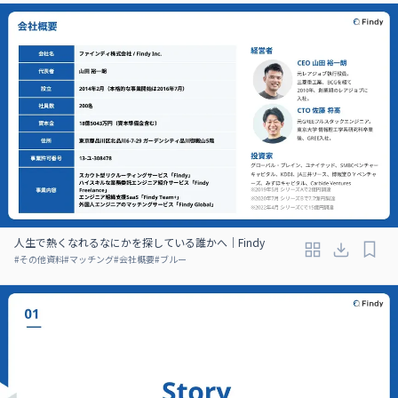
人生で熱くなれるなにかを探している誰かへ｜Findy
#
その他資料
#
マッチング
#
会社概要
#
ブルー