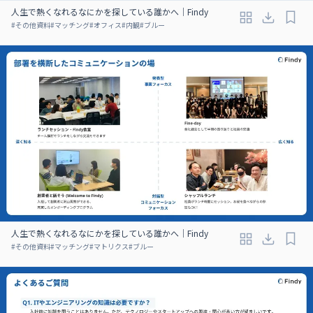
人生で熱くなれるなにかを探している誰かへ｜Findy
#
その他資料
#
マッチング
#
オフィス
#
内観
#
ブルー
人生で熱くなれるなにかを探している誰かへ｜Findy
#
その他資料
#
マッチング
#
マトリクス
#
ブルー