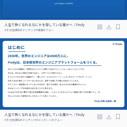
人生で熱くなれるなにかを探している誰かへ｜Findy
#
その他資料
#
マッチング
#
表紙
#
ブルー
人生で熱くなれるなにかを探している誰かへ｜Findy
#
その他資料
#
マッチング
#
メッセージ
#
ブルー