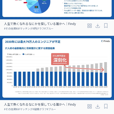
人生で熱くなれるなにかを探している誰かへ｜Findy
#
その他資料
#
マッチング
#
円グラフ
#
ブルー
人生で熱くなれるなにかを探している誰かへ｜Findy
#
その他資料
#
マッチング
#
縦棒グラフ
#
ブルー