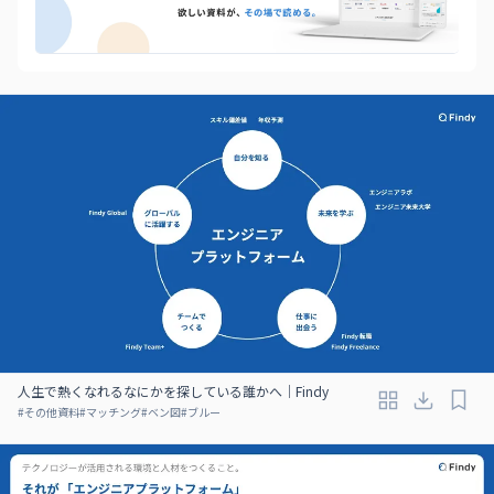
人生で熱くなれるなにかを探している誰かへ｜Findy
#
その他資料
#
マッチング
#
ベン図
#
ブルー