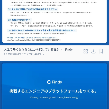
人生で熱くなれるなにかを探している誰かへ｜Findy
#
その他資料
#
マッチング
#
Q&A
#
ブルー