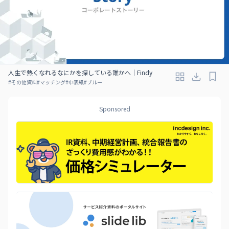
人生で熱くなれるなにかを探している誰かへ｜Findy
#
その他資料
#
マッチング
#
中表紙
#
ブルー
Sponsored