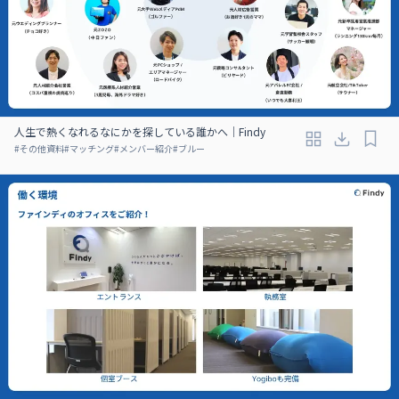
人生で熱くなれるなにかを探している誰かへ｜Findy
#
その他資料
#
マッチング
#
メンバー紹介
#
ブルー