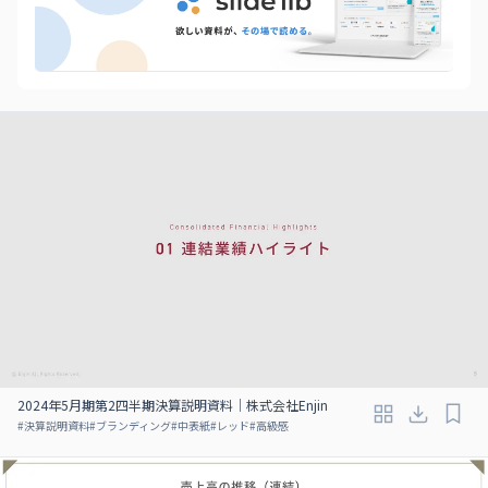
2024年5⽉期第2四半期決算説明資料｜株式会社Enjin
#
決算説明資料
#
ブランディング
#
中表紙
#
レッド
#
高級感