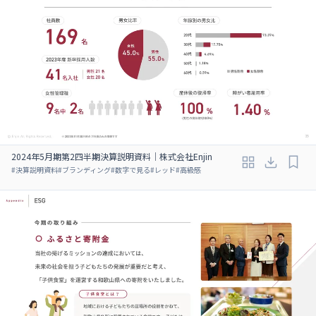
2024年5⽉期第2四半期決算説明資料｜株式会社Enjin
#
決算説明資料
#
ブランディング
#
数字で見る
#
レッド
#
高級感