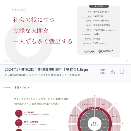
2024年5⽉期第2四半期決算説明資料｜株式会社Enjin
#
決算説明資料
#
ブランディング
#
会社概要
#
レッド
#
高級感