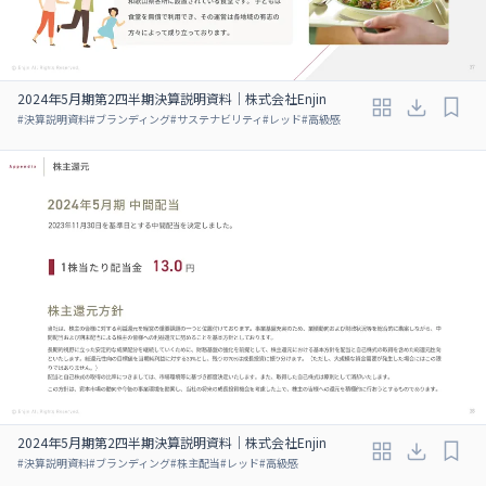
2024年5⽉期第2四半期決算説明資料｜株式会社Enjin
#
決算説明資料
#
ブランディング
#
サステナビリティ
#
レッド
#
高級感
2024年5⽉期第2四半期決算説明資料｜株式会社Enjin
#
決算説明資料
#
ブランディング
#
株主配当
#
レッド
#
高級感