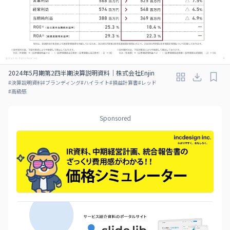
2024年5⽉期第2四半期決算説明資料｜株式会社Enjin
#
決算説明資料
#
ブランディング
#
ハイライト
#
損益計算書
#
レッド
#
高級感
Sponsored