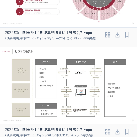
2024年5⽉期第2四半期決算説明資料｜株式会社Enjin
#
決算説明資料
#
ブランディング
#
グループ図（少）
#
レッド
#
高級感
2024年5⽉期第2四半期決算説明資料｜株式会社Enjin
#
決算説明資料
#
ブランディング
#
ビジネスモデル
#
レッド
#
高級感