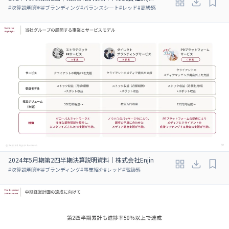
#
決算説明資料
#
ブランディング
#
バランスシート
#
レッド
#
高級感
2024年5⽉期第2四半期決算説明資料｜株式会社Enjin
#
決算説明資料
#
ブランディング
#
事業紹介
#
レッド
#
高級感