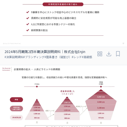
2024年5⽉期第2四半期決算説明資料｜株式会社Enjin
#
決算説明資料
#
ブランディング
#
箇条書き（縦並び）
#
レッド
#
高級感