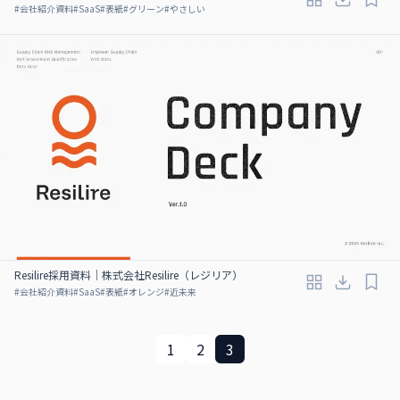
#
会社紹介資料
#
SaaS
#
表紙
#
グリーン
#
やさしい
Resilire採用資料｜株式会社Resilire（レジリア）
#
会社紹介資料
#
SaaS
#
表紙
#
オレンジ
#
近未来
1
2
3