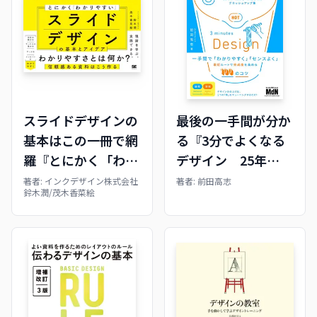
スライドデザインの
最後の一手間が分か
基本はこの一冊で網
る『3分でよくなる
羅『とにかく「わか
デザイン 25年
りやすい」スライド
の“気づき”が詰まっ
著者:
インクデザイン株式会社
著者:
前田高志
鈴木潤/茂木香菜絵
デザインの基本とア
たブラッシュアップ
イデア』
集』