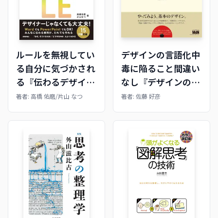
ルールを無視してい
デザインの言語化中
る自分に気づかされ
毒に陥ること間違い
る『伝わるデザイン
なし『デザインの教
の基本』
室』
著者:
高橋 佑磨/片山 なつ
著者:
佐藤 好彦