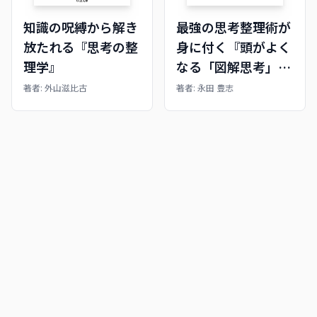
知識の呪縛から解き
最強の思考整理術が
放たれる『思考の整
身に付く『頭がよく
理学』
なる「図解思考」の
技術』
著者:
外山滋比古
著者:
永田 豊志